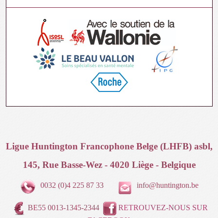
Ligue Huntington Francophone Belge (LHFB) asbl,
145, Rue Basse-Wez - 4020 Liège - Belgique
0032 (0)4 225 87 33
info@huntington.be
BE55 0013-1345-2344
RETROUVEZ-NOUS SUR