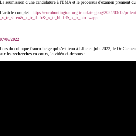
La soumission d'une candidature à l'EMA et le processus d'examen prennent du 
L'article complet :
https://eurohuntington-org.translate.goog/2024/03/12/prile
_x_tr_sl=en&_x_tr_tl=fr&_x_tr_hl=fr&_x_tr_pto=wapp
07/06/2022
Lors du colloque franco-belge qui s'est tenu à Lille en juin 2022, le Dr Cle
sur les recherches en cour
s, la vidéo ci-dessous :