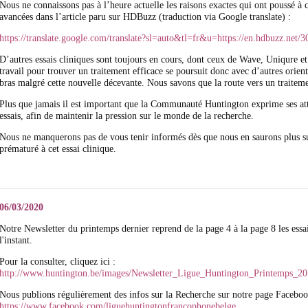
Nous ne connaissons pas à l’heure actuelle les raisons exactes qui ont poussé à
avancées dans l’article paru sur HDBuzz (traduction via Google translate) :
https://translate.google.com/translate?sl=auto&tl=fr&u=https://en.hdbuzz.net/3
D’autres essais cliniques sont toujours en cours, dont ceux de Wave, Uniqure e
travail pour trouver un traitement efficace se poursuit donc avec d’autres orienta
bras malgré cette nouvelle décevante. Nous savons que la route vers un traiteme
Plus que jamais il est important que la Communauté Huntington exprime ses atten
essais, afin de maintenir la pression sur le monde de la recherche.
Nous ne manquerons pas de vous tenir informés dès que nous en saurons plus su
prématuré à cet essai clinique.
06/03/2020
Notre Newsletter du printemps dernier reprend de la page 4 à la page 8 les essa
l'instant.
Pour la consulter, cliquez ici :
http://www.huntington.be/images/Newsletter_Ligue_Huntington_Printemps_20
Nous publions régulièrement des infos sur la Recherche sur notre page Faceboo
https://www.facebook.com/liguehuntingtonfrancophonebelge