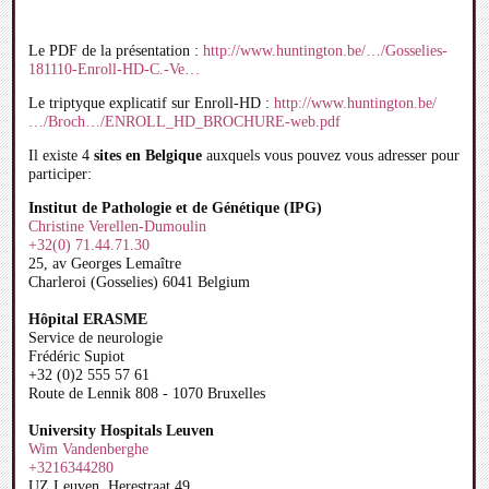
Le PDF de la présentation :
http://www.huntington.be/…/Gosselies-
181110-Enroll-HD-C.-Ve…
Le triptyque explicatif sur Enroll-HD :
http://www.huntington.be/
…/Broch…/ENROLL_HD_BROCHURE-web.pdf
Il existe 4
sites en Belgique
auxquels vous pouvez vous adresser pour
participer:
Institut de Pathologie et de Génétique (IPG)
Christine Verellen-Dumoulin
+32(0) 71.44.71.30
25, av Georges Lemaître
Charleroi (Gosselies) 6041 Belgium
Hôpital ERASME
Service de neurologie
Frédéric Supiot
+32 (0)2 555 57 61
Route de Lennik 808 - 1070 Bruxelles
University Hospitals Leuven
Wim Vandenberghe
+3216344280
UZ Leuven, Herestraat 49