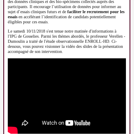
des données cliniques et des bio-spécimens collectés auprès des
participants. Il encourage l’utilisation de données pour informer au
sujet d’essais cliniques futurs et de
faciliter le recrutement pour les
essais
en accélérant l’identification de candidats potentiellement
éligibles pour ces essais.
Le samedi 10/11/2018 s'est tenue notre matinée d'informations à
l'IPG de Gosselies. Parmi les thèmes abordés, le professeur Verellen -
Dumoulin a traité de l'étude observationnelle ENROLL-HD. Ci-
dessous, vous pouvez visionner la vidéo des slides de la présentation
accompagné de son intervention.