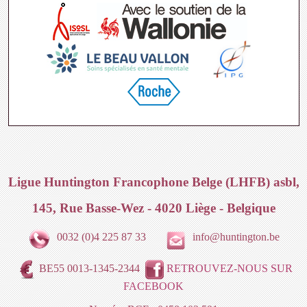
Ligue Huntington Francophone Belge (LHFB) asbl,
145, Rue Basse-Wez - 4020 Liège - Belgique
0032 (0)4 225 87 33
info@huntington.be
BE55 0013-1345-2344
RETROUVEZ-NOUS SUR
FACEBOOK